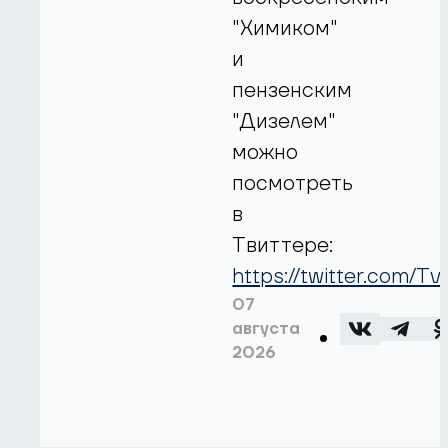
"Химиком"
и
пензенским
"Дизелем"
можно
посмотреть
в
Твиттере:
https://twitter.com/T
07
августа
2026