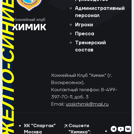
РЁД, ЖЁЛТО-СИНИЕ!
Административный
персонал
Хоккейный клуб
Игроки
ХИМИК
Пресса
Тренерский
состав
Хоккейный Клуб "Химик" (г.
Воскресенск).
Контактный телефон: 8-499-
397-70-11, доб. 3
Email:
voskrhimik@mail.ru
ХК "Спартак"
Соцсети
Москва
"Химика":