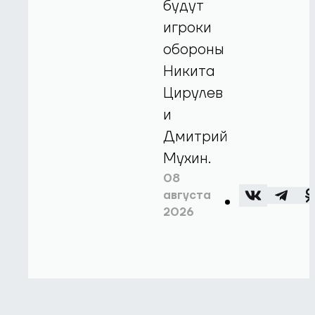
будут
игроки
обороны
Никита
Цирулев
и
Дмитрий
Мухин.
08
августа
2026