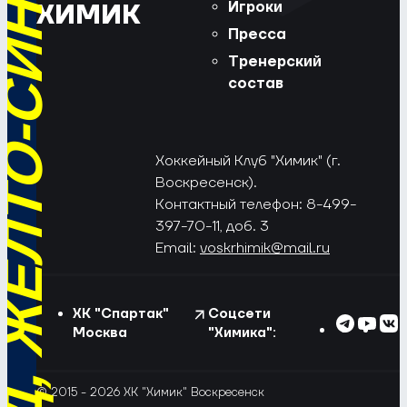
РЁД, ЖЁЛТО-СИНИЕ!
Игроки
ХИМИК
Пресса
Тренерский
состав
Хоккейный Клуб "Химик" (г.
Воскресенск).
Контактный телефон: 8-499-
397-70-11, доб. 3
Email:
voskrhimik@mail.ru
ХК "Спартак"
Соцсети
Москва
"Химика":
© 2015 - 2026 ХК "Химик" Воскресенск