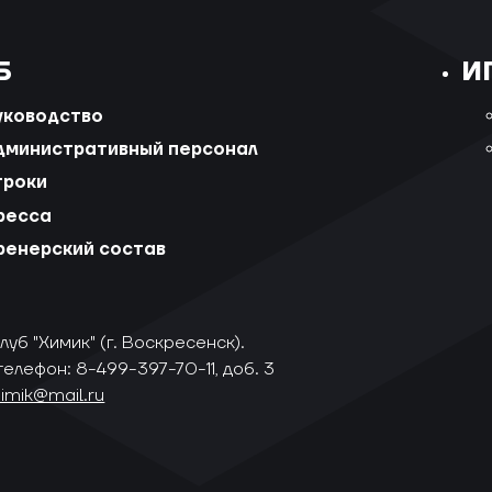
Б
И
уководство
дминистративный персонал
гроки
ресса
ренерский состав
уб "Химик" (г. Воскресенск).
телефон: 8-499-397-70-11, доб. 3
himik@mail.ru