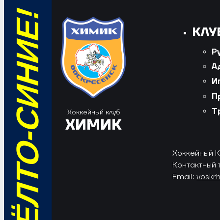
ВПЕРЁД, ЖЁЛТО-СИНИЕ!
КЛУ
Р
А
И
П
Т
Хоккейный клуб
ХИМИК
Хоккейный Кл
Контактный 
Email:
voskr