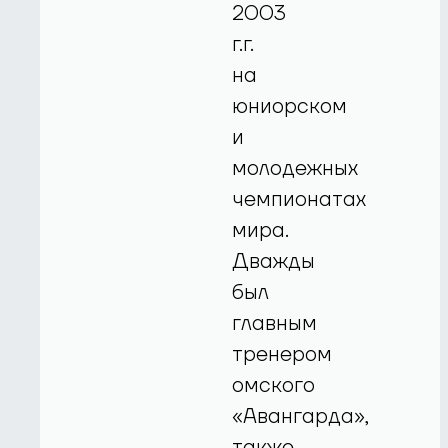
2003
г.г.
на
юниорском
и
молодежных
чемпионатах
мира.
Дважды
был
главным
тренером
омского
«Авангарда»,
также