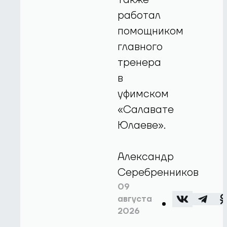
работал
помощником
главного
тренера
в
уфимском
«Салавате
Юлаеве».
Александр
Серебренников
09
августа
2026