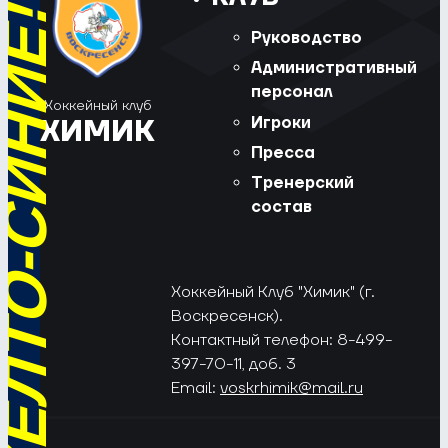
РЁД, ЖЁЛТО-СИНИЕ!
Руководство
Административный
персонал
Хоккейный клуб
Игроки
ХИМИК
Пресса
Тренерский
состав
Хоккейный Клуб "Химик" (г.
Воскресенск).
Контактный телефон: 8-499-
397-70-11, доб. 3
Email:
voskrhimik@mail.ru