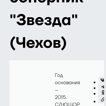
"Звезда"
(Чехов)
Год
основания
–
2015.
СДЮШОР