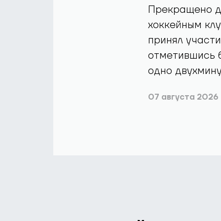
Прекращено д
хоккейным кл
принял участи
отметившись б
одно двухмину
07 августа 2026