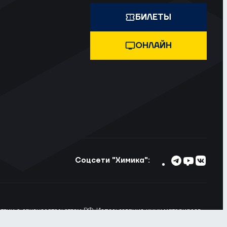
БИЛЕТЫ
ОНЛАЙН
Соцсети "Химика":
тствии с законодательством РФ. Использование иных материалов
ьзовании материалов сайта ссылка на voshimik.ru обязательна