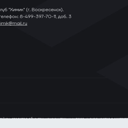
уб "Химик" (г. Воскресенск).
телефон: 8-499-397-70-11, доб. 3
himik@mail.ru
ik.ru, являются объектом исключительных прав, и охраняются в соотве
ся только при наличии прямой ссылки на сайт www.vhlru.ru. При испол