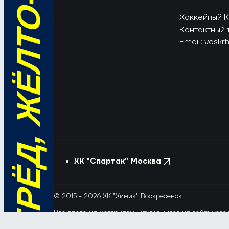
ВПЕРЁД, ЖЁЛТО-СИНИЕ!
Хоккейный Кл
Контактный 
Email:
voskr
ХК "Спартак" Москва
© 2015 - 2026 ХК "Химик" Воскресенск
Все права на материалы, находящиеся на сайте voshim
и новостей с сайта и сателлитных проектов допускает