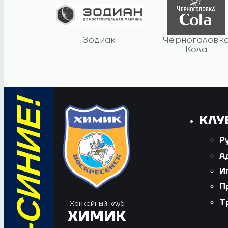
Зодиак
Черноголовк
Кола
КЛУ
Р
А
И
П
Т
Хоккейный клуб
ХИМИК