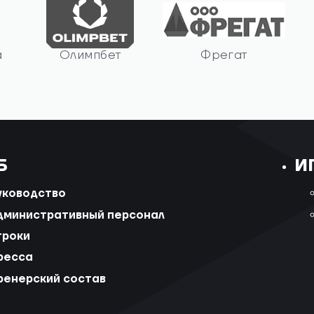
а
Олимпбет
Фрегат
Б
И
уководство
дминистративный персонал
гроки
ресса
ренерский состав